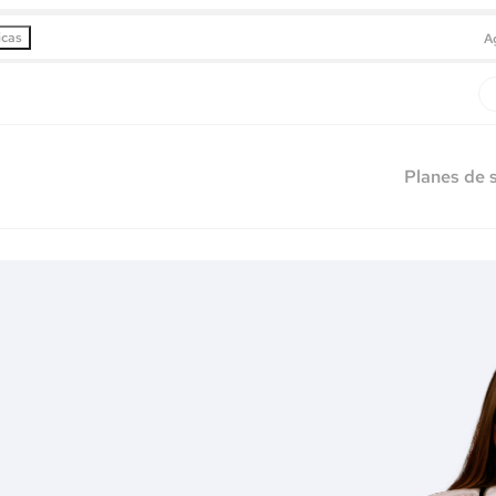
icas
A
Planes de 