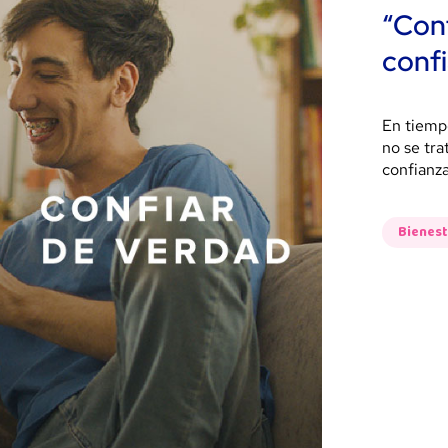
“Con
confi
En tiemp
no se tra
confianza
Bienes