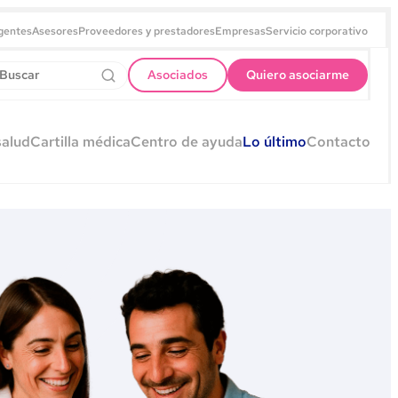
gentes
Asesores
Proveedores y prestadores
Empresas
Servicio corporativo
Asociados
Quiero asociarme
salud
Cartilla médica
Centro de ayuda
Lo último
Contacto