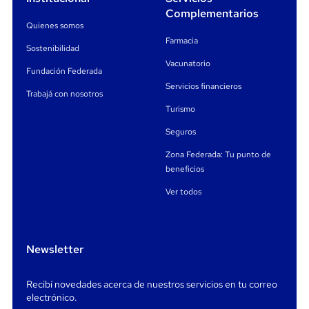
Complementarios
Quienes somos
Asistencia legal y por pérdida de documentos o tarjetas.
Farmacia
Sostenibilidad
Cobertura para embarazadas hasta la semana 25.
Vacunatorio
Fundación Federada
Importante:
la cobertura aplica para
viajes de hasta 60
Servicios financieros
Trabajá con nosotros
días corridos.
Si el viaje supera ese plazo, el servicio se
Turismo
suspende, excepto en casos de internación ya iniciados
(con una extensión de hasta 10 días adicionales).
Seguros
Para conocer más sobre alcances y condiciones, podés
Zona Federada: Tu punto de
llamar al
0810 888 7624
o consultar
acá.
beneficios
Exclusiones:
1)Tratamientos homeopáticos y quiroprácticos; acupuntura; fisio-
kinesioterapia; curas termales, podología; de medicinas no convencionales o
Ver todos
alternativas. / 2) Tratamientos de trastornos psíquicos, de enfermedades
mentales, del síndrome de inmuno deficiencia adquirida, de enfermedades o
accidentes producidos por la ingestión de drogas, narcóticos, bebidas alcohólicas,
medicinas sin prescripción médica; del alcoholismo; de la drogadicción. / 3) Partos y
estados de embarazo, a menos que se trate de una complicación clara e
Newsletter
imprevisible; y de estados de embarazo posteriores a la semana 25 de gestación,
cualquiera sea la naturaleza de la causa que motiva el tratamiento. / 4) De las
recaídas y convalecencias de toda afección contraída antes de la fecha de
Recibí novedades acerca de nuestros servicios en tu correo
incorporación del beneficiario al sistema de Federada Salud o de la iniciación del
viaje, la que sea posterior. / 5) De las enfermedades o lesiones derivadas de
electrónico.
acciones riesgosas, de grave imprudencia o criminales del beneficiario, sean en