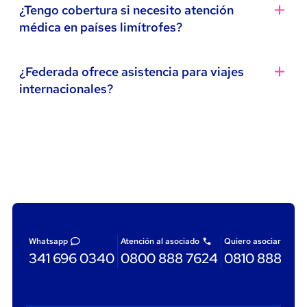
También hay opciones para que puedas abonar tu
¿Tengo cobertura si necesito atención
ambulatoria
convenidos y necesitás atención médica
, podés
factura si se pasó la fecha de vencimiento.
médica en países limítrofes?
concurrir al centro médico que elijas, abonar la consulta y
reintegro
luego gestionar el
(según valores vigentes) a
Rapipago
app
Canal Asociados
través de nuestra
o del
, presentando
Sí. Los asociados a
planes 1000 y 2000
cuentan con
¿Federada ofrece asistencia para viajes
la factura correspondiente.
Santa Fe Servicios
cobertura en tránsito en países limítrofes,
brindada a
internacionales?
través de
Universal Assistance,
según condiciones
internación
Si se trata de una
, la gestión será coordinada por
Pago Fácil
generales y con topes establecidos para cada prestación.
Universal Assistance
, nuestra central de asistencia
Provincia Net
0800-999-263
Sí. Los asociados a
planes 1000 y 2000
pueden
nacional. Podés comunicarte al
5, una línea
las 24 horas, todos
acceder a un
subsidio en pesos
para contratar un
exclusiva para asociados, disponible
📞
Coinag Exprés
¿Cómo acceder al servicio?
los días del año.
servicio de asistencia al viajero en el exterior .Este
beneficio se gestiona de forma exclusiva a través
A través de la app de Universal asistance, podes
San Juan Servicios
de
Federada Turismo
y cuenta con un
tope económico
Me resultó útil
descargarla
acá
.
definido.
Entre Ríos Servicios
Podés consultar o contratarla completando el
También comunicarte telefónicamente:
siguiente
formulario web
, por WhatsApp
Whatsapp
Atención al asociado
Quiero asociarme
Chile
Desde
: 1888 0020 0668
Si no contás con la factura, podés acercarte igual a las
al
3416960340
o acercarte a la oficina más cercana.
341 696 0340
0800 888 7624
0810 888 87
sucursales de Ripsa, Rapipagos o Pago Fácil.
Paraguay
Desde
: 00 9800 542 0051
Me resultó útil
Me resultó útil
Uruguay
Desde
: 000405 4085