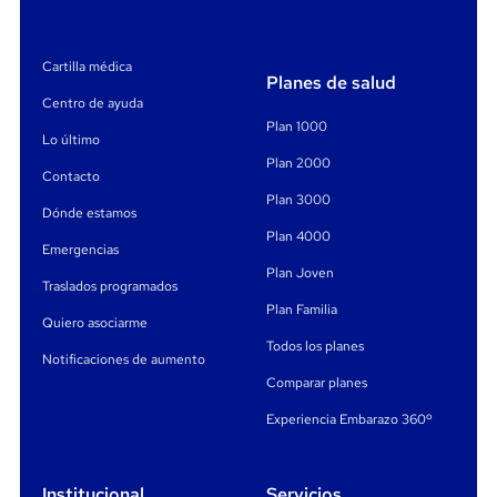
Bolivia:
Desde
800 100 717
Cartilla médica
Planes de salud
Brasil
Desde
: 0800 761 9154
Centro de ayuda
Plan 1000
Desde un celular en cualquier país:
+54 11-4323-7777
Lo último
Plan 2000
Contacto
¿Qué cubre el servicio?
Plan 3000
Dónde estamos
Plan 4000
USD
Atención médica por enfermedad o accidente (hasta
Emergencias
10.000).
Plan Joven
Traslados programados
Plan Familia
Consultas, estudios, internaciones y terapia intensiva.
Quiero asociarme
Todos los planes
USD 400
USD
Medicación (hasta
) y odontología (hasta
Notificaciones de aumento
300
).
Comparar planes
Experiencia Embarazo 360º
Traslados sanitarios, repatriaciones y asistencia por
fallecimiento de familiar.
Institucional
Servicios
USD 1.200
Cobertura por pérdida de equipaje (hasta
).