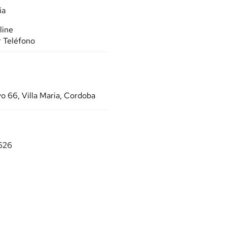
ia
line
r Teléfono
o 66, Villa Maria, Cordoba
626