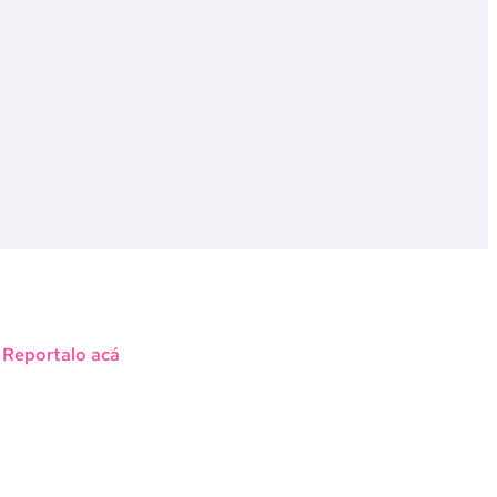
?
Reportalo acá
le Maps