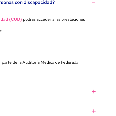
rsonas con discapacidad?
cidad (CUD)
podrás acceder a las prestaciones
r:
r parte de la Auditoría Médica de Federada
nsito nacional
para todos los asociados.