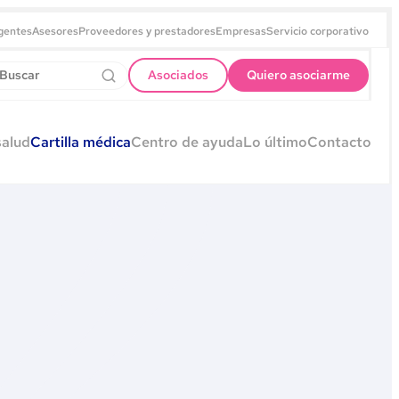
gentes
Asesores
Proveedores y prestadores
Empresas
Servicio corporativo
Asociados
Quiero asociarme
salud
Cartilla médica
Centro de ayuda
Lo último
Contacto