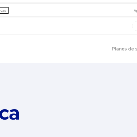
icas
A
Planes de 
ica