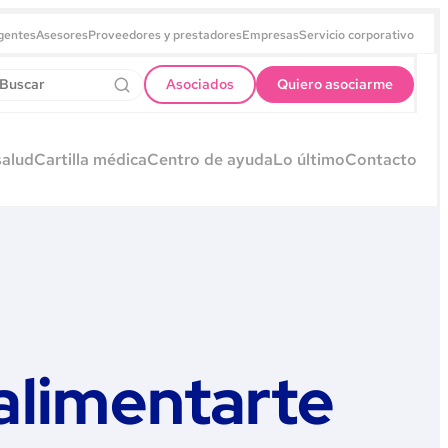
gentes
Asesores
Proveedores y prestadores
Empresas
Servicio corporativo
Asociados
Quiero asociarme
salud
Cartilla médica
Centro de ayuda
Lo último
Contacto
alimentarte