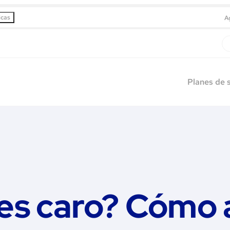
icas
A
Planes de 
es caro? Cómo 