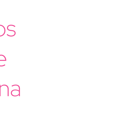
os
e
una