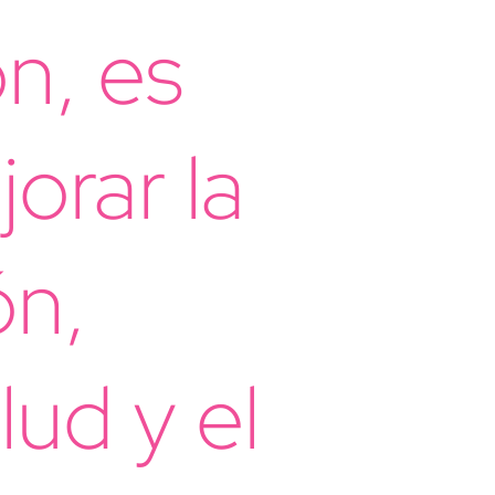
ón, es
orar la
ón,
lud y el