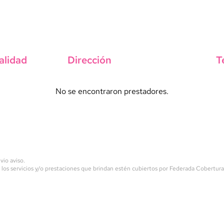
alidad
Dirección
T
No se encontraron prestadores.
vio aviso.
 los servicios y/o prestaciones que brindan estén cubiertos por Federada Cobertur