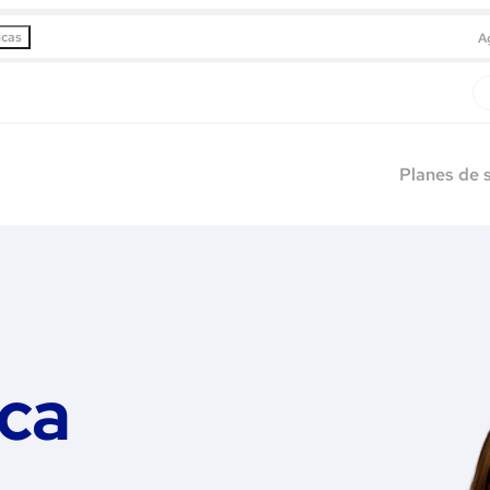
icas
A
Planes de 
ica