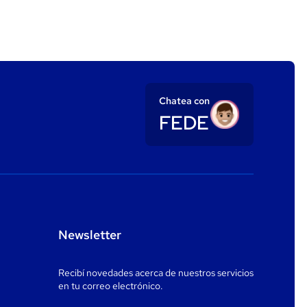
 descargarla
guiente
formulario web
acá
.
, por WhatsApp
cana.
l a las sucursales de Ripsa, Rapipagos o Pago Fácil.
Chatea con
FEDE
-7777
Newsletter
 (hasta
USD 10.000).
Recibí novedades acerca de nuestros servicios
en tu correo electrónico.
tensiva.