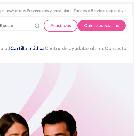
gentes
Asesores
Proveedores y prestadores
Empresas
Servicio corporativo
Asociados
Quiero asociarme
salud
Cartilla médica
Centro de ayuda
Lo último
Contacto