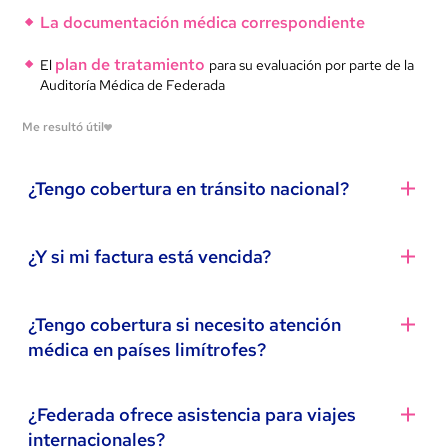
La documentación médica correspondiente
plan de tratamiento
El
para su evaluación por parte de la
Auditoría Médica de Federada
Me resultó útil
¿Tengo cobertura en tránsito nacional?
Sí. Desde Federada brindamos
cobertura en tránsito
¿Y si mi factura está vencida?
nacional
para todos los asociados.
Si estás en una localidad del país donde no hay prestadores
También hay opciones para que puedas abonar tu
¿Tengo cobertura si necesito atención
ambulatoria
convenidos y necesitás atención médica
, podés
factura si se pasó la fecha de vencimiento.
médica en países limítrofes?
concurrir al centro médico que elijas, abonar la consulta y
reintegro
luego gestionar el
(según valores vigentes) a
Rapipago
app
Canal Asociados
través de nuestra
o del
, presentando
Sí. Los asociados a
planes 1000 y 2000
cuentan con
¿Federada ofrece asistencia para viajes
la factura correspondiente.
Santa Fe Servicios
cobertura en tránsito en países limítrofes,
brindada a
internacionales?