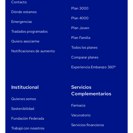
Contacto
Plan 3000
Dónde estamos
¿Qué cubre el servicio?
Plan 4000
Emergencias
USD
Atención médica por enfermedad o accidente (hasta
Plan Joven
10.000).
Traslados programados
Plan Familia
Quiero asociarme
Consultas, estudios, internaciones y terapia intensiva.
Todos los planes
Notificaciones de aumento
USD 400
USD
Medicación (hasta
) y odontología (hasta
Comparar planes
300
).
Experiencia Embarazo 360º
Traslados sanitarios, repatriaciones y asistencia por
fallecimiento de familiar.
Institucional
Servicios
USD 1.200
Cobertura por pérdida de equipaje (hasta
).
Complementarios
Quienes somos
Asistencia legal y por pérdida de documentos o tarjetas.
Farmacia
Sostenibilidad
Cobertura para embarazadas hasta la semana 25.
Vacunatorio
Fundación Federada
Servicios financieros
Importante:
la cobertura aplica para
viajes de hasta 60
Trabajá con nosotros