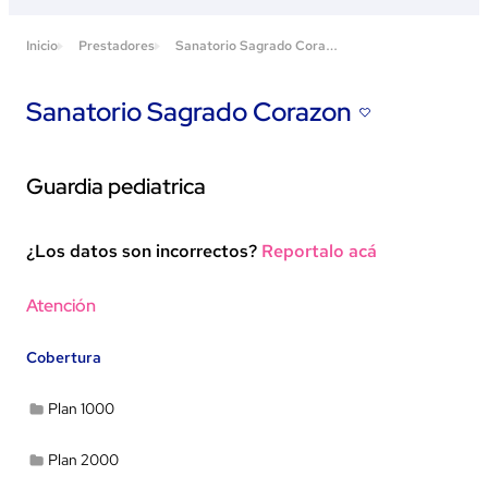
S
anatorio Sagrado Corazon
Inicio
Prestadores
Sanatorio Sagrado Corazon
Guardia pediatrica
¿Los datos son incorrectos?
Reportalo acá
Ver en Google Maps
Atención
Cobertura
Plan 1000
Plan 2000