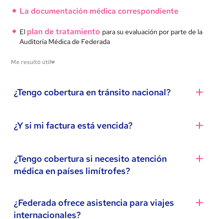
La documentación médica correspondiente
plan de tratamiento
El
para su evaluación por parte de la
Auditoría Médica de Federada
Me resultó útil
¿Tengo cobertura en tránsito nacional?
Sí. Desde Federada brindamos
cobertura en tránsito
¿Y si mi factura está vencida?
nacional
para todos los asociados.
Si estás en una localidad del país donde no hay prestadores
También hay opciones para que puedas abonar tu
¿Tengo cobertura si necesito atención
ambulatoria
convenidos y necesitás atención médica
, podés
factura si se pasó la fecha de vencimiento.
médica en países limítrofes?
concurrir al centro médico que elijas, abonar la consulta y
reintegro
luego gestionar el
(según valores vigentes) a
Rapipago
app
Canal Asociados
través de nuestra
o del
, presentando
Sí. Los asociados a
planes 1000 y 2000
cuentan con
¿Federada ofrece asistencia para viajes
la factura correspondiente.
Santa Fe Servicios
cobertura en tránsito en países limítrofes,
brindada a
internacionales?