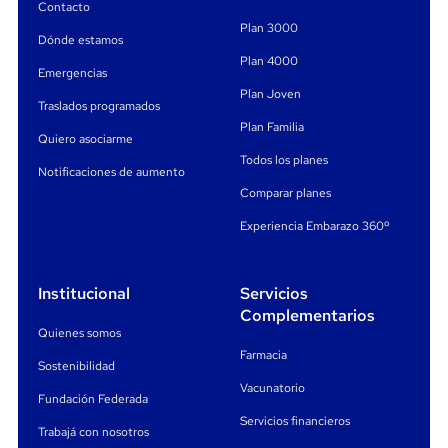
Contacto
Plan 3000
Dónde estamos
¿Qué cubre el servicio?
Plan 4000
Emergencias
USD
Atención médica por enfermedad o accidente (hasta
Plan Joven
10.000).
Traslados programados
Plan Familia
Quiero asociarme
Consultas, estudios, internaciones y terapia intensiva.
Todos los planes
Notificaciones de aumento
USD 400
USD
Medicación (hasta
) y odontología (hasta
Comparar planes
300
).
Experiencia Embarazo 360º
Traslados sanitarios, repatriaciones y asistencia por
fallecimiento de familiar.
Institucional
Servicios
USD 1.200
Cobertura por pérdida de equipaje (hasta
).
Complementarios
Quienes somos
Asistencia legal y por pérdida de documentos o tarjetas.
Farmacia
Sostenibilidad
Cobertura para embarazadas hasta la semana 25.
Vacunatorio
Fundación Federada
Servicios financieros
Importante:
la cobertura aplica para
viajes de hasta 60
Trabajá con nosotros