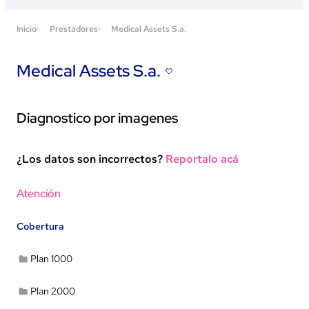
Inicio
Prestadores
Medical Assets S.a.
Medical Assets S.a.
Diagnostico por imagenes
¿Los datos son incorrectos?
Reportalo acá
Ver en Google Maps
Atención
Cobertura
Plan 1000
Plan 2000