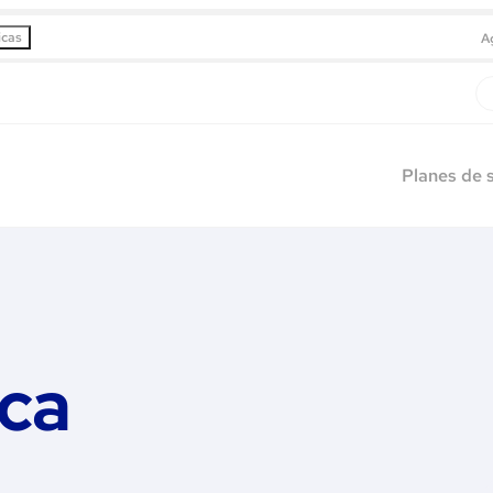
icas
A
Planes de 
ica