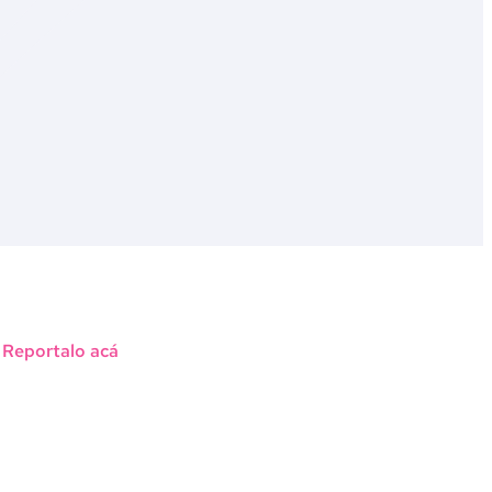
?
Reportalo acá
le Maps