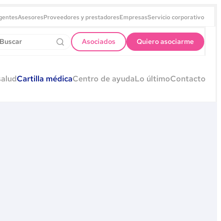
gentes
Asesores
Proveedores y prestadores
Empresas
Servicio corporativo
Asociados
Quiero asociarme
salud
Cartilla médica
Centro de ayuda
Lo último
Contacto