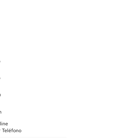
0
0
0
n
line
r Teléfono