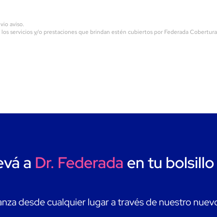
vio aviso.
 los servicios y/o prestaciones que brindan estén cubiertos por Federada Cobertur
evá a
Dr. Federada
en tu bolsillo
nza desde cualquier lugar a través de nuestro nuev