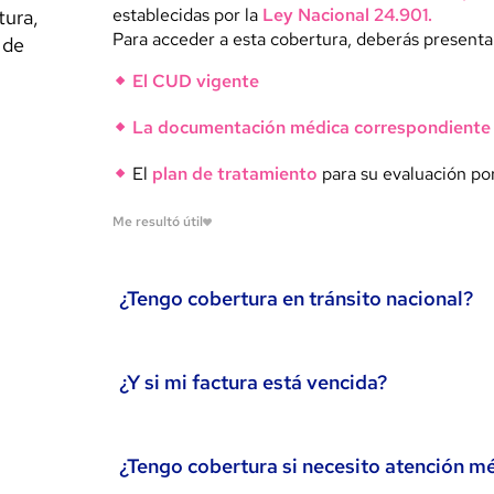
establecidas por la
Ley Nacional 24.901.
tura,
Para acceder a esta cobertura, deberás presenta
 de
El CUD vigente
La documentación médica correspondiente
El
plan de tratamiento
para su evaluación po
Me resultó útil
¿Tengo cobertura en tránsito nacional?
Sí. Desde Federada brindamos
cobertura en trá
¿Y si mi factura está vencida?
Si estás en una localidad del país donde no h
médica
ambulatoria
, podés concurrir al cent
También hay opciones para que puedas abonar tu 
gestionar el
reintegro
(según valores vigentes
¿Tengo cobertura si necesito atención mé
presentando la factura correspondiente.