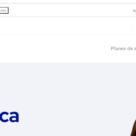
icas
A
Planes de 
ica