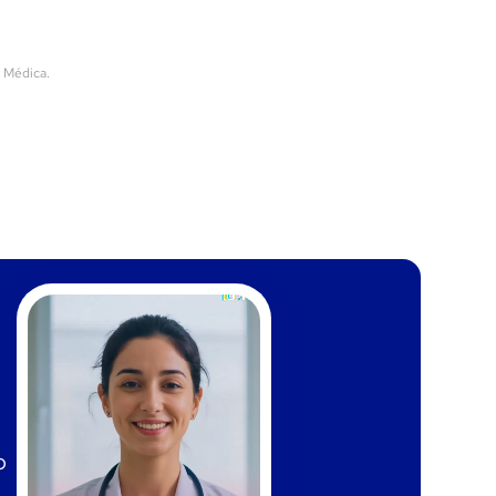
a Médica.
o