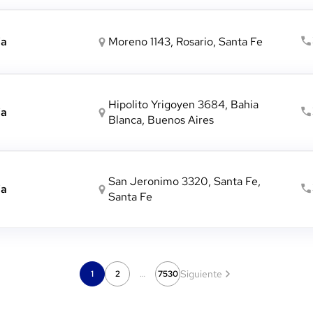
ia
Moreno 1143, Rosario, Santa Fe
Hipolito Yrigoyen 3684, Bahia
ia
Blanca, Buenos Aires
San Jeronimo 3320, Santa Fe,
ia
Santa Fe
Siguiente
1
2
…
7530