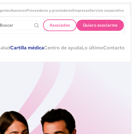
gentes
Asesores
Proveedores y prestadores
Empresas
Servicio corporativo
Asociados
Quiero asociarme
salud
Cartilla médica
Centro de ayuda
Lo último
Contacto